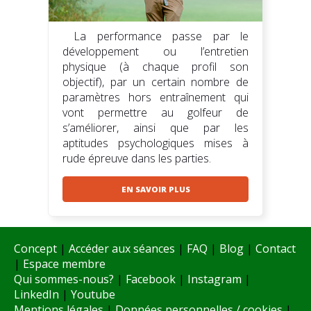
La performance passe par le
développement ou l’entretien
physique (à chaque profil son
objectif), par un certain nombre de
paramètres hors entraînement qui
vont permettre au golfeur de
s’améliorer, ainsi que par les
aptitudes psychologiques mises à
rude épreuve dans les parties.
EN SAVOIR PLUS
Concept
|
Accéder aux séances
|
FAQ
|
Blog
|
Contact
|
Espace membre
Qui sommes-nous?
|
Facebook
|
Instagram
|
LinkedIn
|
Youtube
Mentions légales
|
Données personnelles / cookies
|