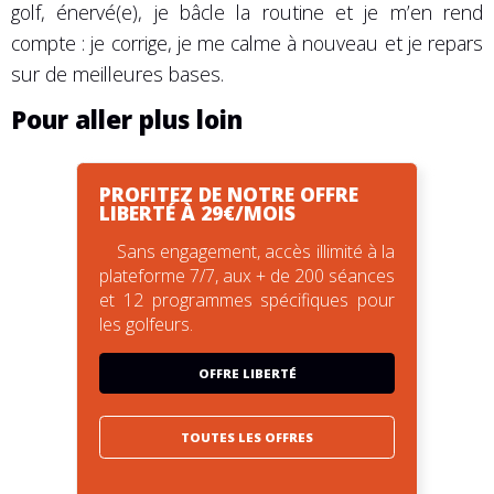
golf, énervé(e), je bâcle la routine et je m’en rend
compte : je corrige, je me calme à nouveau et je repars
sur de meilleures bases.
Pour aller plus loin
PROFITEZ DE NOTRE OFFRE
LIBERTÉ À 29€/MOIS
Sans engagement, accès illimité à la
plateforme 7/7, aux + de 200 séances
et 12 programmes spécifiques pour
les golfeurs.
OFFRE LIBERTÉ
TOUTES LES OFFRES